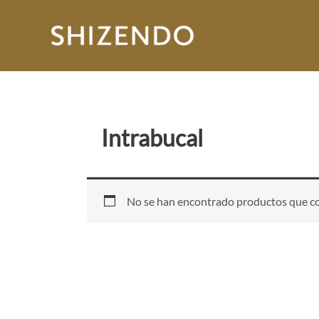
Ir
al
contenido
Intrabucal
No se han encontrado productos que coi