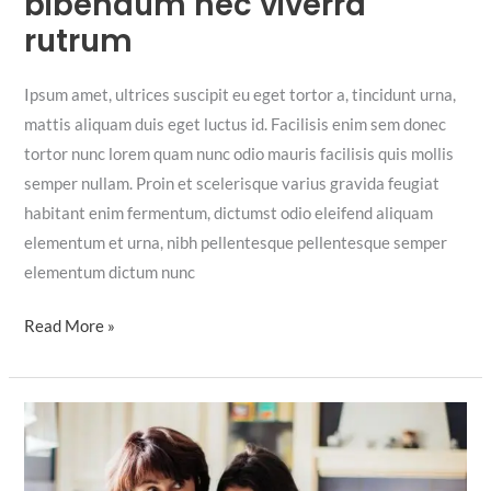
bibendum nec viverra
rutrum
Ipsum amet, ultrices suscipit eu eget tortor a, tincidunt urna,
mattis aliquam duis eget luctus id. Facilisis enim sem donec
tortor nunc lorem quam nunc odio mauris facilisis quis mollis
semper nullam. Proin et scelerisque varius gravida feugiat
habitant enim fermentum, dictumst odio eleifend aliquam
elementum et urna, nibh pellentesque pellentesque semper
elementum dictum nunc
Sem
Read More »
volutpat
nec
bibendum
nec
viverra