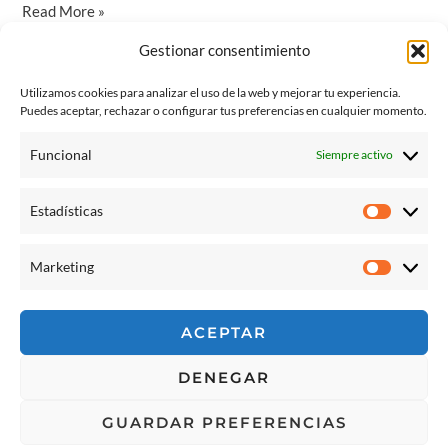
Congue
Read More »
faucibus
Gestionar consentimiento
magna
¡Hola, mundo!
in
Utilizamos cookies para analizar el uso de la web y mejorar tu experiencia.
Puedes aceptar, rechazar o configurar tus preferencias en cualquier momento.
Te damos la bienvenida a WordPress. Esta es tu primera
Funcional
Siempre activo
entrada. Edítala o bórrala, ¡luego empieza a escribir!
Estadísticas
¡Hola,
Read More »
Estadíst
mundo!
Marketing
Marketi
ACEPTAR
© 2026 Escuela Espacio Shizendo
DENEGAR
Aviso legal
|
Política de privacidad
|
Política de Cookies
|
Terminos y
GUARDAR PREFERENCIAS
condiciones
|
Cancelaciones, devoluciones y reembolsos de pedidos
|
Detalles de envío