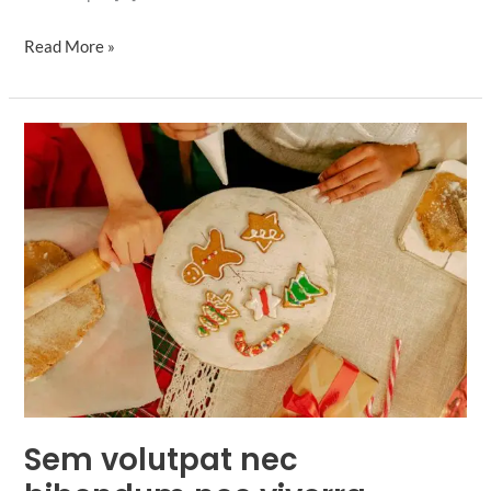
Diam
Read More »
aliquam
sapien
lorem
dapibus
in
Sem volutpat nec