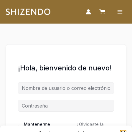
Ir
al
contenido
¡Hola, bienvenido de nuevo!
Mantenerme
¿Olvidaste la
conectado
contraseña?