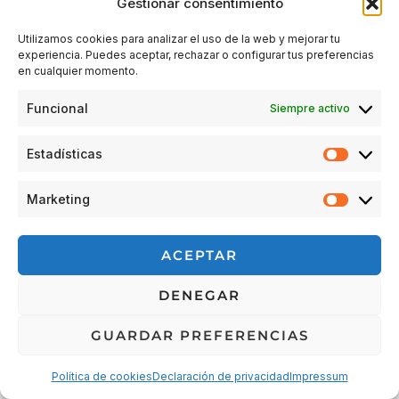
Gestionar consentimiento
Utilizamos cookies para analizar el uso de la web y mejorar tu
experiencia. Puedes aceptar, rechazar o configurar tus preferencias
Acceder
en cualquier momento.
Funcional
Siempre activo
Estadísticas
Estadís
Marketing
Market
© 2026 Escuela Espacio Shizendo
ACEPTAR
Aviso legal
|
Política de privacidad
|
Política de Cookies
|
DENEGAR
Terminos y condiciones
|
Cancelaciones, devoluciones y
reembolsos de pedidos
|
Detalles de envío
GUARDAR PREFERENCIAS
Política de cookies
Declaración de privacidad
Impressum