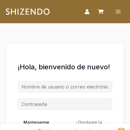
Ir
al
contenido
¡Hola, bienvenido de nuevo!
Mantenerme
¿Olvidaste la
conectado
contraseña?