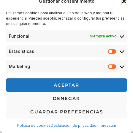
Gestionar consentimiento
Utilizamos cookies para analizar el uso de la web y mejorar tu
experiencia. Puedes aceptar, rechazar o configurar tus preferencias
Acceder
en cualquier momento.
Funcional
Siempre activo
Estadísticas
Estadís
Marketing
Market
© 2026 Escuela Espacio Shizendo
ACEPTAR
Aviso legal
|
Política de privacidad
|
Política de Cookies
|
DENEGAR
Terminos y condiciones
|
Cancelaciones, devoluciones y
reembolsos de pedidos
|
Detalles de envío
GUARDAR PREFERENCIAS
Política de cookies
Declaración de privacidad
Impressum