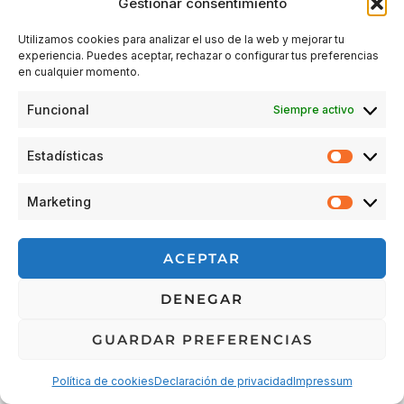
Gestionar consentimiento
Utilizamos cookies para analizar el uso de la web y mejorar tu
experiencia. Puedes aceptar, rechazar o configurar tus preferencias
Acceder
en cualquier momento.
Funcional
Siempre activo
Estadísticas
Estadís
Marketing
Market
© 2026 Escuela Espacio Shizendo
ACEPTAR
Aviso legal
|
Política de privacidad
|
Política de Cookies
|
DENEGAR
Terminos y condiciones
|
Cancelaciones, devoluciones y
reembolsos de pedidos
|
Detalles de envío
GUARDAR PREFERENCIAS
Política de cookies
Declaración de privacidad
Impressum