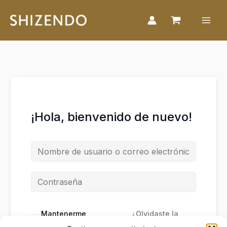
Ir
al
contenido
¡Hola, bienvenido de nuevo!
Mantenerme
¿Olvidaste la
conectado
contraseña?