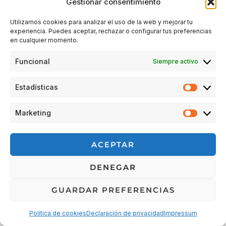
Gestionar consentimiento
Utilizamos cookies para analizar el uso de la web y mejorar tu
experiencia. Puedes aceptar, rechazar o configurar tus preferencias
Acceder
en cualquier momento.
Funcional
Siempre activo
Estadísticas
Estadís
Marketing
Market
© 2026 Escuela Espacio Shizendo
ACEPTAR
Aviso legal
|
Política de privacidad
|
Política de Cookies
|
DENEGAR
Terminos y condiciones
|
Cancelaciones, devoluciones y
reembolsos de pedidos
|
Detalles de envío
GUARDAR PREFERENCIAS
Política de cookies
Declaración de privacidad
Impressum