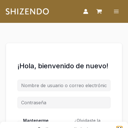
Ir
al
contenido
¡Hola, bienvenido de nuevo!
Mantenerme
¿Olvidaste la
conectado
contraseña?