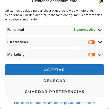
Gestionar consentimiento
Utilizamos cookies para analizar el uso de la web y mejorar tu
experiencia. Puedes aceptar, rechazar o configurar tus preferencias
Acceder
en cualquier momento.
Funcional
Siempre activo
Estadísticas
Estadís
Marketing
Market
© 2026 Escuela Espacio Shizendo
ACEPTAR
Aviso legal
|
Política de privacidad
|
Política de Cookies
|
DENEGAR
Terminos y condiciones
|
Cancelaciones, devoluciones y
reembolsos de pedidos
|
Detalles de envío
GUARDAR PREFERENCIAS
Política de cookies
Declaración de privacidad
Impressum