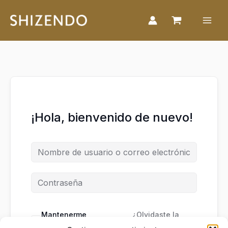
Ir
al
contenido
¡Hola, bienvenido de nuevo!
Mantenerme
¿Olvidaste la
conectado
contraseña?