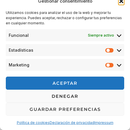
Gestionar consentimiento
Utilizamos cookies para analizar el uso de la web y mejorar tu
experiencia. Puedes aceptar, rechazar o configurar tus preferencias
Acceder
en cualquier momento.
Funcional
Siempre activo
Estadísticas
Estadís
Marketing
Market
© 2026 Escuela Espacio Shizendo
ACEPTAR
Aviso legal
|
Política de privacidad
|
Política de Cookies
|
DENEGAR
Terminos y condiciones
|
Cancelaciones, devoluciones y
reembolsos de pedidos
|
Detalles de envío
GUARDAR PREFERENCIAS
Política de cookies
Declaración de privacidad
Impressum