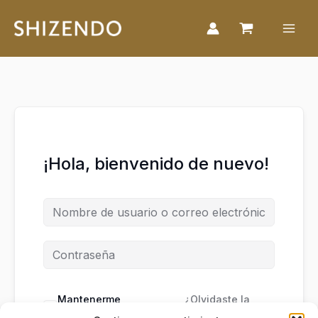
Ir
al
contenido
¡Hola, bienvenido de nuevo!
Mantenerme
¿Olvidaste la
conectado
contraseña?