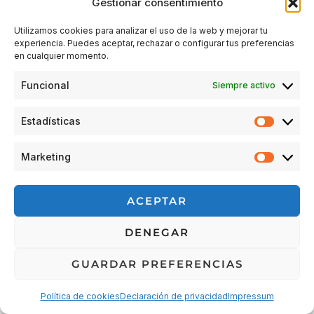
Gestionar consentimiento
Utilizamos cookies para analizar el uso de la web y mejorar tu
experiencia. Puedes aceptar, rechazar o configurar tus preferencias
Acceder
en cualquier momento.
Funcional
Siempre activo
Estadísticas
Estadís
Marketing
Market
© 2026 Escuela Espacio Shizendo
ACEPTAR
Aviso legal
|
Política de privacidad
|
Política de Cookies
|
DENEGAR
Terminos y condiciones
|
Cancelaciones, devoluciones y
reembolsos de pedidos
|
Detalles de envío
GUARDAR PREFERENCIAS
Política de cookies
Declaración de privacidad
Impressum