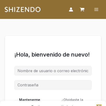
Ir
al
contenido
¡Hola, bienvenido de nuevo!
Mantenerme
¿Olvidaste la
conectado
contraseña?