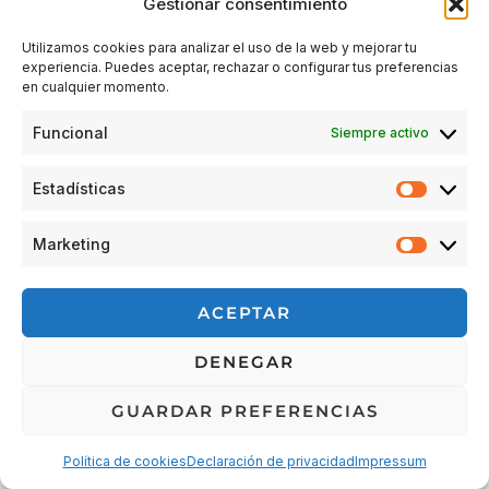
Gestionar consentimiento
Utilizamos cookies para analizar el uso de la web y mejorar tu
experiencia. Puedes aceptar, rechazar o configurar tus preferencias
Acceder
en cualquier momento.
Funcional
Siempre activo
Estadísticas
Estadís
Marketing
Market
© 2026 Escuela Espacio Shizendo
ACEPTAR
Aviso legal
|
Política de privacidad
|
Política de Cookies
|
DENEGAR
Terminos y condiciones
|
Cancelaciones, devoluciones y
reembolsos de pedidos
|
Detalles de envío
GUARDAR PREFERENCIAS
Política de cookies
Declaración de privacidad
Impressum