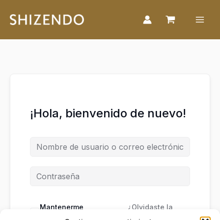
Ir
al
contenido
¡Hola, bienvenido de nuevo!
Mantenerme
¿Olvidaste la
conectado
contraseña?