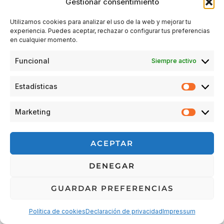
Gestionar consentimiento
Utilizamos cookies para analizar el uso de la web y mejorar tu
experiencia. Puedes aceptar, rechazar o configurar tus preferencias
Acceder
en cualquier momento.
Funcional
Siempre activo
Estadísticas
Estadís
Marketing
Market
© 2026 Escuela Espacio Shizendo
ACEPTAR
Aviso legal
|
Política de privacidad
|
Política de Cookies
|
DENEGAR
Terminos y condiciones
|
Cancelaciones, devoluciones y
reembolsos de pedidos
|
Detalles de envío
GUARDAR PREFERENCIAS
Política de cookies
Declaración de privacidad
Impressum