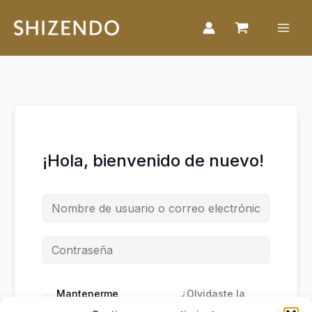
Ir
al
contenido
¡Hola, bienvenido de nuevo!
Mantenerme
¿Olvidaste la
conectado
contraseña?