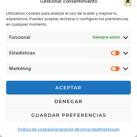
Gestionar consentimiento
Utilizamos cookies para analizar el uso de la web y mejorar tu
experiencia. Puedes aceptar, rechazar o configurar tus preferencias
Acceder
en cualquier momento.
Funcional
Siempre activo
Estadísticas
Estadís
Marketing
Market
© 2026 Escuela Espacio Shizendo
ACEPTAR
Aviso legal
|
Política de privacidad
|
Política de Cookies
|
DENEGAR
Terminos y condiciones
|
Cancelaciones, devoluciones y
reembolsos de pedidos
|
Detalles de envío
GUARDAR PREFERENCIAS
Política de cookies
Declaración de privacidad
Impressum