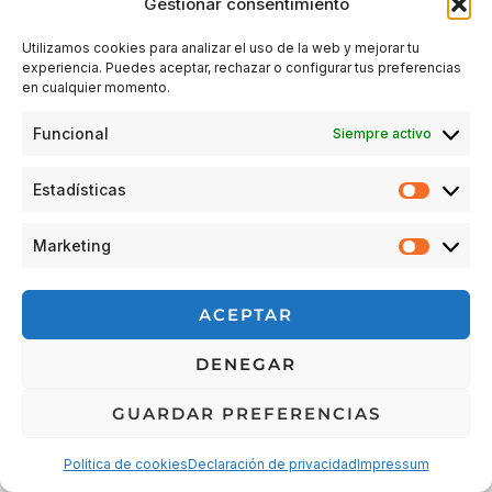
Gestionar consentimiento
Utilizamos cookies para analizar el uso de la web y mejorar tu
experiencia. Puedes aceptar, rechazar o configurar tus preferencias
Acceder
en cualquier momento.
Funcional
Siempre activo
Estadísticas
Estadís
Marketing
Market
© 2026 Escuela Espacio Shizendo
ACEPTAR
Aviso legal
|
Política de privacidad
|
Política de Cookies
|
DENEGAR
Terminos y condiciones
|
Cancelaciones, devoluciones y
reembolsos de pedidos
|
Detalles de envío
GUARDAR PREFERENCIAS
Política de cookies
Declaración de privacidad
Impressum