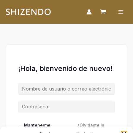
Ir
al
contenido
¡Hola, bienvenido de nuevo!
Mantenerme
¿Olvidaste la
conectado
contraseña?