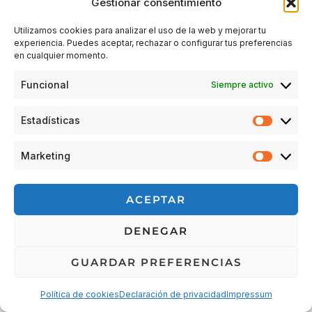
Gestionar consentimiento
Utilizamos cookies para analizar el uso de la web y mejorar tu
experiencia. Puedes aceptar, rechazar o configurar tus preferencias
Acceder
en cualquier momento.
Funcional
Siempre activo
Estadísticas
Estadís
Marketing
Market
© 2026 Escuela Espacio Shizendo
ACEPTAR
Aviso legal
|
Política de privacidad
|
Política de Cookies
|
DENEGAR
Terminos y condiciones
|
Cancelaciones, devoluciones y
reembolsos de pedidos
|
Detalles de envío
GUARDAR PREFERENCIAS
Política de cookies
Declaración de privacidad
Impressum