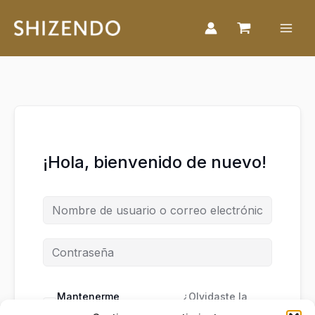
Ir
al
contenido
¡Hola, bienvenido de nuevo!
Mantenerme
¿Olvidaste la
conectado
contraseña?