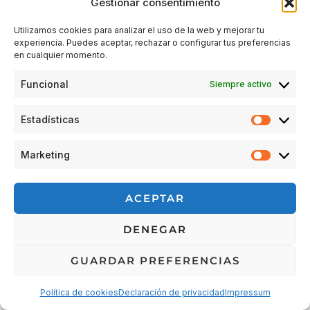
Gestionar consentimiento
Utilizamos cookies para analizar el uso de la web y mejorar tu
experiencia. Puedes aceptar, rechazar o configurar tus preferencias
Acceder
en cualquier momento.
Funcional
Siempre activo
Estadísticas
Estadís
Marketing
Market
© 2026 Escuela Espacio Shizendo
ACEPTAR
Aviso legal
|
Política de privacidad
|
Política de Cookies
|
DENEGAR
Terminos y condiciones
|
Cancelaciones, devoluciones y
reembolsos de pedidos
|
Detalles de envío
GUARDAR PREFERENCIAS
Política de cookies
Declaración de privacidad
Impressum