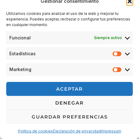
Gestionar consentimiento
Utilizamos cookies para analizar el uso de la web y mejorar tu
experiencia. Puedes aceptar, rechazar o configurar tus preferencias
Acceder
en cualquier momento.
Funcional
Siempre activo
Estadísticas
Estadís
Marketing
Market
© 2026 Escuela Espacio Shizendo
ACEPTAR
Aviso legal
|
Política de privacidad
|
Política de Cookies
|
DENEGAR
Terminos y condiciones
|
Cancelaciones, devoluciones y
reembolsos de pedidos
|
Detalles de envío
GUARDAR PREFERENCIAS
Política de cookies
Declaración de privacidad
Impressum