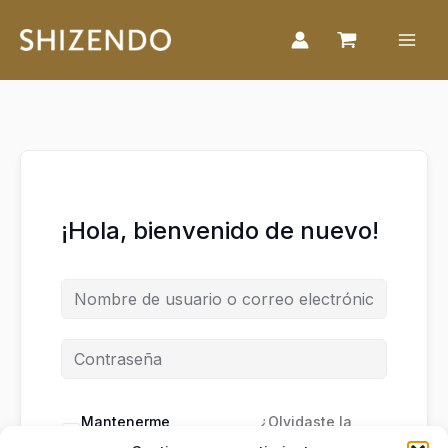
Ir
al
contenido
¡Hola, bienvenido de nuevo!
Mantenerme
¿Olvidaste la
conectado
contraseña?