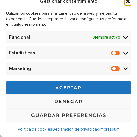
Gestionar consentimiento
Utilizamos cookies para analizar el uso de la web y mejorar tu
experiencia. Puedes aceptar, rechazar o configurar tus preferencias
Acceder
en cualquier momento.
Funcional
Siempre activo
Estadísticas
Estadís
Marketing
Market
© 2026 Escuela Espacio Shizendo
ACEPTAR
Aviso legal
|
Política de privacidad
|
Política de Cookies
|
DENEGAR
Terminos y condiciones
|
Cancelaciones, devoluciones y
reembolsos de pedidos
|
Detalles de envío
GUARDAR PREFERENCIAS
Política de cookies
Declaración de privacidad
Impressum