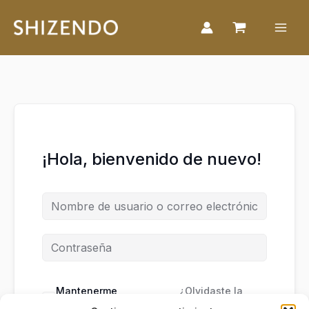
Ir
al
contenido
¡Hola, bienvenido de nuevo!
Mantenerme
¿Olvidaste la
conectado
contraseña?