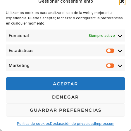
Gestionar consentimiento
Utilizamos cookies para analizar el uso de la web y mejorar tu
experiencia. Puedes aceptar, rechazar o configurar tus preferencias
Acceder
en cualquier momento.
Funcional
Siempre activo
Estadísticas
Estadís
Marketing
Market
© 2026 Escuela Espacio Shizendo
ACEPTAR
Aviso legal
|
Política de privacidad
|
Política de Cookies
|
DENEGAR
Terminos y condiciones
|
Cancelaciones, devoluciones y
reembolsos de pedidos
|
Detalles de envío
GUARDAR PREFERENCIAS
Política de cookies
Declaración de privacidad
Impressum