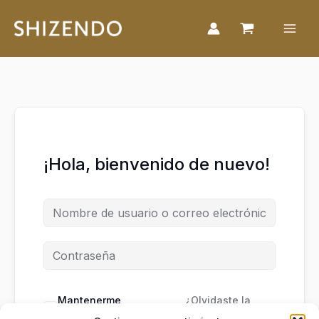
Ir
al
contenido
¡Hola, bienvenido de nuevo!
Mantenerme
¿Olvidaste la
conectado
contraseña?