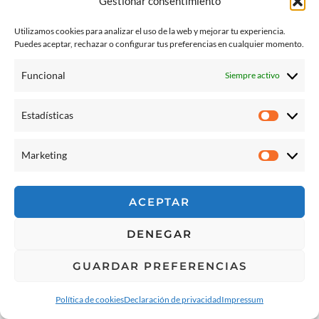
Gestionar consentimiento
Utilizamos cookies para analizar el uso de la web y mejorar tu experiencia.
Puedes aceptar, rechazar o configurar tus preferencias en cualquier momento.
Funcional
Siempre activo
Estadísticas
Estadíst
Marketing
Marketi
ACEPTAR
DENEGAR
GUARDAR PREFERENCIAS
Política de cookies
Declaración de privacidad
Impressum