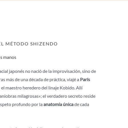
DEL MÉTODO SHIZENDO
tus manos
acial japonés no nació de la improvisación, sino de
Tras más de una década de práctica, viajé a
París
l maestro heredero del linaje Kobido. Allí
niobras milagrosas»; el verdadero secreto reside
respeto profundo por la
anatomía única
de cada